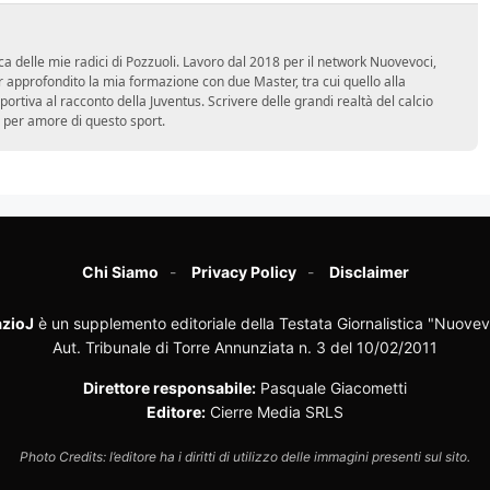
ca delle mie radici di Pozzuoli. Lavoro dal 2018 per il network Nuovevoci,
approfondito la mia formazione con due Master, tra cui quello alla
 sportiva al racconto della Juventus. Scrivere delle grandi realtà del calcio
 per amore di questo sport.
Chi Siamo
Privacy Policy
Disclaimer
zioJ
è un supplemento editoriale della Testata Giornalistica "Nuovev
Aut. Tribunale di Torre Annunziata n. 3 del 10/02/2011
Direttore responsabile:
Pasquale Giacometti
Editore:
Cierre Media SRLS
Photo Credits: l’editore ha i diritti di utilizzo delle immagini presenti sul sito.