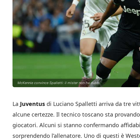
McKennie convince Spalletti: il mister non ha dubbi.
La
Juventus
di Luciano Spalletti arriva da tre vi
alcune certezze. Il tecnico toscano sta provando
giocatori. Alcuni si stanno confermando affidabil
sorprendendo l’allenatore. Uno di questi è Wes