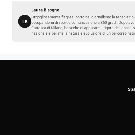
Laura Bisogno
Orgogliosamente flegrea, porto nel giornalismo la tenacia tipi
LB
occupandomi di sport e comunicazione a 360 gradi. Dopo aver 
Cattolica di Milano, ho scelto di applicare il rigore dell'analisi
nazionale è per me la naturale evoluzione di un percorso nato
Spa