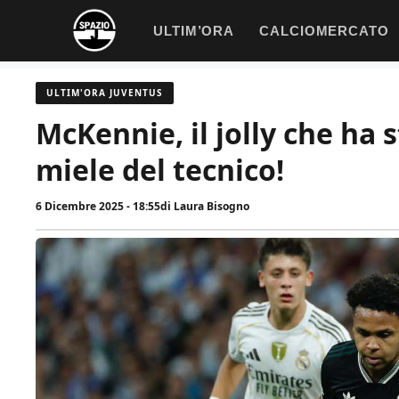
Vai
ULTIM’ORA
CALCIOMERCATO
al
contenuto
ULTIM'ORA JUVENTUS
McKennie, il jolly che ha s
miele del tecnico!
6 Dicembre 2025 - 18:55
di
Laura Bisogno