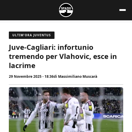
Vai
al
contenuto
ULTIM'ORA JUVENTUS
Juve-Cagliari: infortunio
tremendo per Vlahovic, esce in
lacrime
29 Novembre 2025 - 18:36
di
Massimiliano Muscarà