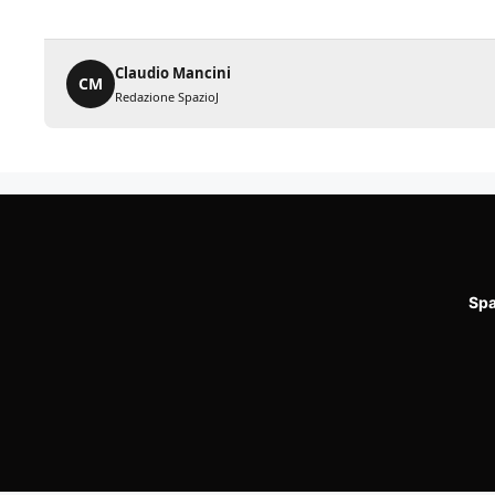
Claudio Mancini
CM
Redazione SpazioJ
Spa