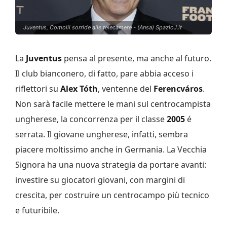
Juventus, Comolli sorride alle telecamere - (Ansa) SpazioJ.it
La
Juventus
pensa al presente, ma anche al futuro.
Il club bianconero, di fatto, pare abbia acceso i
riflettori su
Alex Tóth
, ventenne del
Ferencváros
.
Non sarà facile mettere le mani sul centrocampista
ungherese, la concorrenza per il classe
2005
é
serrata. Il giovane ungherese, infatti, sembra
piacere moltissimo anche in Germania. La Vecchia
Signora ha una nuova strategia da portare avanti:
investire su giocatori giovani, con margini di
crescita, per costruire un centrocampo più tecnico
e futuribile.