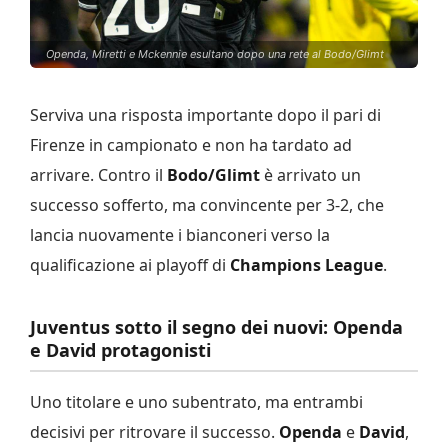
Openda, Miretti e Mckennie esultano dopo una rete al Bodo/Glimt
Serviva una risposta importante dopo il pari di
Firenze in campionato e non ha tardato ad
arrivare. Contro il
Bodo/Glimt
è arrivato un
successo sofferto, ma convincente per 3-2, che
lancia nuovamente i bianconeri verso la
qualificazione ai playoff di
Champions League
.
Juventus sotto il segno dei nuovi: Openda
e David protagonisti
Uno titolare e uno subentrato, ma entrambi
decisivi per ritrovare il successo.
Openda
e
David
,