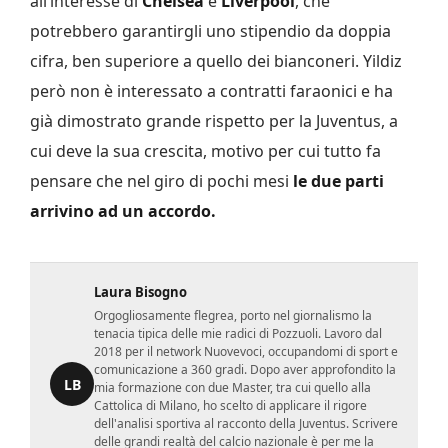
all’interesse di
Chelsea
e
Liverpool
, che
potrebbero garantirgli uno stipendio da doppia
cifra, ben superiore a quello dei bianconeri. Yildiz
però non è interessato a contratti faraonici e ha
già dimostrato grande rispetto per la Juventus, a
cui deve la sua crescita, motivo per cui tutto fa
pensare che nel giro di pochi mesi
le due parti
arrivino ad un accordo.
Laura Bisogno
Orgogliosamente flegrea, porto nel giornalismo la
tenacia tipica delle mie radici di Pozzuoli. Lavoro dal
2018 per il network Nuovevoci, occupandomi di sport e
comunicazione a 360 gradi. Dopo aver approfondito la
LB
mia formazione con due Master, tra cui quello alla
Cattolica di Milano, ho scelto di applicare il rigore
dell'analisi sportiva al racconto della Juventus. Scrivere
delle grandi realtà del calcio nazionale è per me la