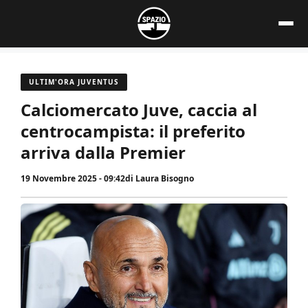
Vai
al
contenuto
ULTIM'ORA JUVENTUS
Calciomercato Juve, caccia al
centrocampista: il preferito
arriva dalla Premier
19 Novembre 2025 - 09:42
di
Laura Bisogno