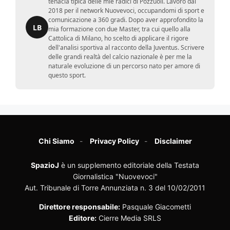
tenacia tipica delle mie radici di Pozzuoli. Lavoro dal
2018 per il network Nuovevoci, occupandomi di sport e
comunicazione a 360 gradi. Dopo aver approfondito la
LB
mia formazione con due Master, tra cui quello alla
Cattolica di Milano, ho scelto di applicare il rigore
dell'analisi sportiva al racconto della Juventus. Scrivere
delle grandi realtà del calcio nazionale è per me la
naturale evoluzione di un percorso nato per amore di
questo sport.
Chi Siamo
Privacy Policy
Disclaimer
SpazioJ
è un supplemento editoriale della Testata
Giornalistica "Nuovevoci"
Aut. Tribunale di Torre Annunziata n. 3 del 10/02/2011
Direttore responsabile:
Pasquale Giacometti
Editore:
Cierre Media SRLS