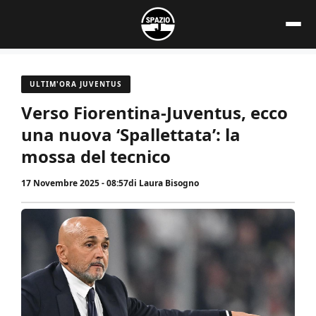
Vai
al
contenuto
ULTIM'ORA JUVENTUS
Verso Fiorentina-Juventus, ecco
una nuova ‘Spallettata’: la
mossa del tecnico
17 Novembre 2025 - 08:57
di
Laura Bisogno