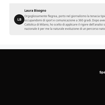
Laura Bisogno
Orgogliosamente flegrea, porto nel giornalismo la tenacia tipi
LB
occupandomi di sport e comunicazione a 360 gradi. Dopo aver 
Cattolica di Milano, ho scelto di applicare il rigore dell'analisi
nazionale è per me la naturale evoluzione di un percorso nato
Spa