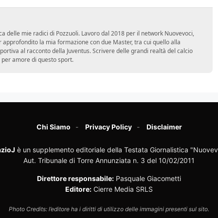
ca delle mie radici di Pozzuoli. Lavoro dal 2018 per il network Nuovevoci,
approfondito la mia formazione con due Master, tra cui quello alla
 sportiva al racconto della Juventus. Scrivere delle grandi realtà del calcio
 per amore di questo sport.
Chi Siamo
Privacy Policy
Disclaimer
zioJ
è un supplemento editoriale della Testata Giornalistica "Nuovev
Aut. Tribunale di Torre Annunziata n. 3 del 10/02/2011
Direttore responsabile:
Pasquale Giacometti
Editore:
Cierre Media SRLS
Photo Credits: l’editore ha i diritti di utilizzo delle immagini presenti sul sito.