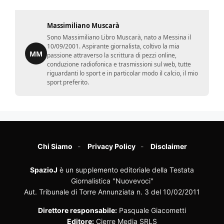
Massimiliano Muscarà
Sono Massimiliano Libro Muscarà, nato a Messina il
10/09/2001. Aspirante giornalista, coltivo la mia
MM
passione attraverso la scrittura di pezzi online,
conduzione radiofonica e trasmissioni sul web, tutte
riguardanti lo sport e in particolar modo il calcio, il mio
sport preferito.
Chi Siamo
Privacy Policy
Disclaimer
SpazioJ
è un supplemento editoriale della Testata
Giornalistica "Nuovevoci"
Aut. Tribunale di Torre Annunziata n. 3 del 10/02/2011
Direttore responsabile:
Pasquale Giacometti
Editore:
Cierre Media SRLS