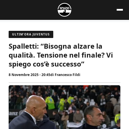
Vai
al
contenuto
ULTIM'ORA JUVENTUS
Spalletti: “Bisogna alzare la
qualità. Tensione nel finale? Vi
spiego cos’è successo”
8 Novembre 2025 - 20:45
di
Francesco Fildi