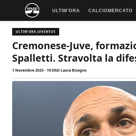
Vai
ULTIM’ORA
CALCIOMERCATO
al
contenuto
ULTIM'ORA JUVENTUS
Cremonese-Juve, formazioni
Spalletti. Stravolta la dif
1 Novembre 2025 - 19:59
di
Laura Bisogno