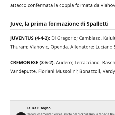
attacco confermata la coppia formata da Vlaho
Juve, la prima formazione di Spalletti
JUVENTUS (4-4-2):
Di Gregorio; Cambiaso, Kalulu
Thuram; Vlahovic, Openda. Allenatore: Luciano S
CREMONESE (3‑5‑2):
Audero; Terracciano, Baschi
Vandeputte, Floriani Mussolini; Bonazzoli, Vardy
Laura Bisogno
Orgogliosamente flegrea, porto nel giornalismo la tenacia tipi