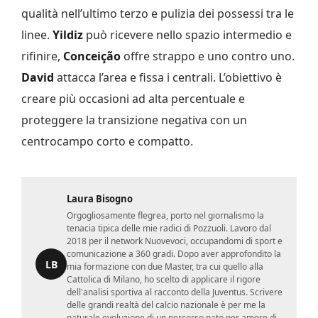
qualità nell’ultimo terzo e pulizia dei possessi tra le
linee.
Yildiz
può ricevere nello spazio intermedio e
rifinire,
Conceição
offre strappo e uno contro uno.
David
attacca l’area e fissa i centrali. L’obiettivo è
creare più occasioni ad alta percentuale e
proteggere la transizione negativa con un
centrocampo corto e compatto.
Laura Bisogno
Orgogliosamente flegrea, porto nel giornalismo la
tenacia tipica delle mie radici di Pozzuoli. Lavoro dal
2018 per il network Nuovevoci, occupandomi di sport e
comunicazione a 360 gradi. Dopo aver approfondito la
LB
mia formazione con due Master, tra cui quello alla
Cattolica di Milano, ho scelto di applicare il rigore
dell'analisi sportiva al racconto della Juventus. Scrivere
delle grandi realtà del calcio nazionale è per me la
naturale evoluzione di un percorso nato per amore di