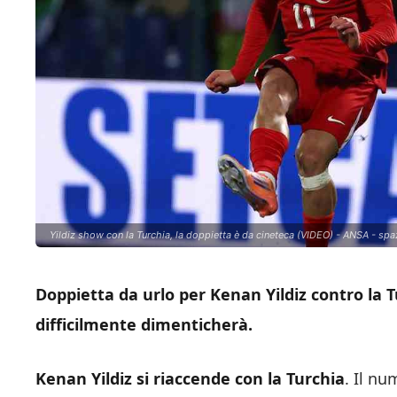
Yildiz show con la Turchia, la doppietta è da cineteca (VIDEO) - ANSA - spaz
Doppietta da urlo per Kenan Yildiz contro la Tu
difficilmente dimenticherà.
Kenan Yildiz si riaccende con la Turchia
. Il nu