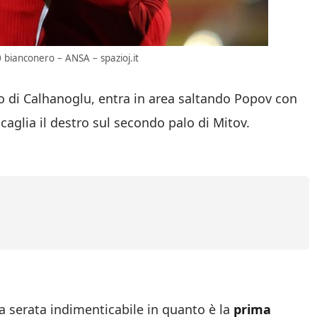
 10 bianconero – ANSA – spazioj.it
io di Calhanoglu, entra in area saltando Popov con
caglia il destro sul secondo palo di Mitov.
na serata indimenticabile in quanto è la
prima
ale
. L’ultimo gol con la Turchia risaliva allo scorso