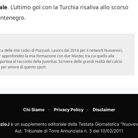
ontenegro.
ca delle mie radici di Pozzuoli. Lavoro dal 2018 per il network Nuovevoci,
approfondito la mia formazione con due Master, tra cui quello alla
 sportiva al racconto della Juventus. Scrivere delle grandi realtà del calcio
 per amore di questo sport.
Chi Siamo
Privacy Policy
Disclaimer
zioJ
è un supplemento editoriale della Testata Giornalistica "Nuovev
Aut. Tribunale di Torre Annunziata n. 3 del 10/02/2011
Direttore responsabile:
Pasquale Giacometti