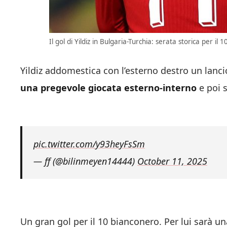
Il gol di Yildiz in Bulgaria-Turchia: serata storica per il
Yildiz addomestica con l’esterno destro un lanc
una pregevole giocata esterno-interno
e poi s
pic.twitter.com/y93heyFsSm
— ff (@bilinmeyen14444)
October 11, 2025
Un gran gol per il 10 bianconero. Per lui sarà u
doppietta che ha realizzato con la sua nazion