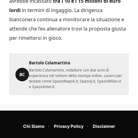
avrebbe incassato
tra i 10 e i 15 milioni di euro
lordi
in termini di ingaggio. La dirigenza
bianconera continua a monitorare la situazione e
attende che l’ex allenatore trovi la proposta giusta
per rimettersi in gioco.
Bartolo Colamartino
Bartolo Colamartino, redattore con due anni di
BC
esperienza nel settore della stampa online. Lavoro per
testate come SpazioNapoli.it, SpazioJ.it, SpazioMilan.it
e SpazioInter.it.
Chi Siamo
Privacy Policy
Disclaimer