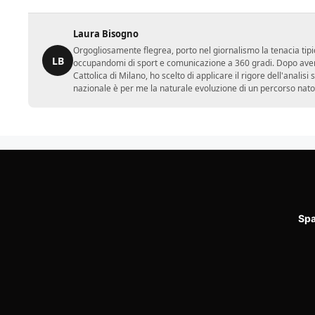
Laura Bisogno
Orgogliosamente flegrea, porto nel giornalismo la tenacia tipi
LB
occupandomi di sport e comunicazione a 360 gradi. Dopo aver 
Cattolica di Milano, ho scelto di applicare il rigore dell'analisi
nazionale è per me la naturale evoluzione di un percorso nato
Spa