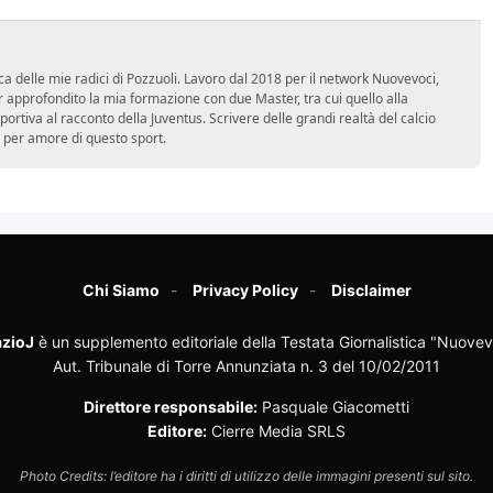
ca delle mie radici di Pozzuoli. Lavoro dal 2018 per il network Nuovevoci,
approfondito la mia formazione con due Master, tra cui quello alla
 sportiva al racconto della Juventus. Scrivere delle grandi realtà del calcio
 per amore di questo sport.
Chi Siamo
Privacy Policy
Disclaimer
zioJ
è un supplemento editoriale della Testata Giornalistica "Nuovev
Aut. Tribunale di Torre Annunziata n. 3 del 10/02/2011
Direttore responsabile:
Pasquale Giacometti
Editore:
Cierre Media SRLS
Photo Credits: l’editore ha i diritti di utilizzo delle immagini presenti sul sito.