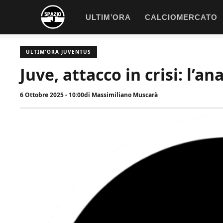
Vai
ULTIM’ORA
CALCIOMERCATO
al
contenuto
ULTIM'ORA JUVENTUS
Juve, attacco in crisi: l’an
6 Ottobre 2025 - 10:00
di
Massimiliano Muscarà