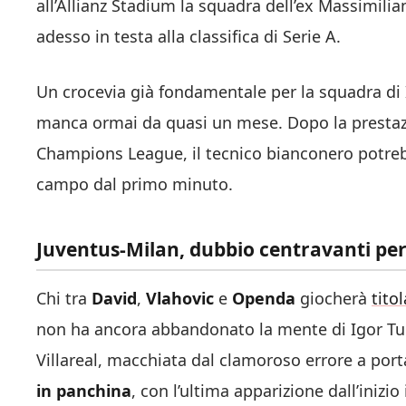
all’Allianz Stadium la squadra dell’ex Massimilia
adesso in testa alla classifica di Serie A.
Un crocevia già fondamentale per la squadra di
manca ormai da quasi un mese. Dopo la prestazi
Champions League, il tecnico bianconero potre
campo dal primo minuto.
Juventus-Milan, dubbio centravanti pe
Chi tra
David
,
Vlahovic
e
Openda
giocherà
tito
non ha ancora abbandonato la mente di Igor Tudo
Villareal, macchiata dal clamoroso errore a por
in panchina
, con l’ultima apparizione dall’iniz