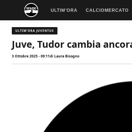
Vai
ULTIM’ORA
CALCIOMERCATO
al
contenuto
ULTIM'ORA JUVENTUS
Juve, Tudor cambia ancora
3 Ottobre 2025 - 09:11
di
Laura Bisogno