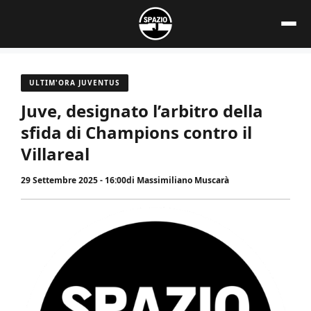
Vai
al
contenuto
ULTIM'ORA JUVENTUS
Juve, designato l’arbitro della
sfida di Champions contro il
Villareal
29 Settembre 2025 - 16:00
di
Massimiliano Muscarà