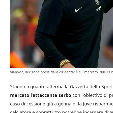
Vlahovic, decisione presa dalla dirigenza: è sul mercato, due club 
Stando a quanto afferma la Gazzetta dello Sport, 
mercato l’attaccante serbo
con l’obiettivo di p
caso di cessione già a gennaio, la Juve risparmie
calciatore e soprattutto potrebbe incassare dive