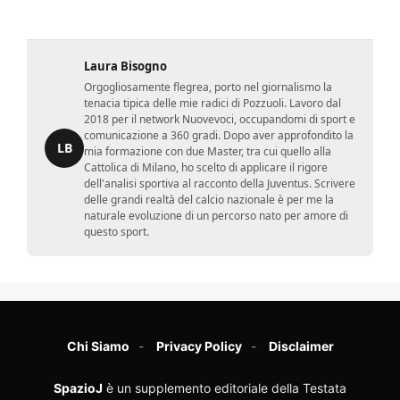
Laura Bisogno
Orgogliosamente flegrea, porto nel giornalismo la
tenacia tipica delle mie radici di Pozzuoli. Lavoro dal
2018 per il network Nuovevoci, occupandomi di sport e
comunicazione a 360 gradi. Dopo aver approfondito la
LB
mia formazione con due Master, tra cui quello alla
Cattolica di Milano, ho scelto di applicare il rigore
dell'analisi sportiva al racconto della Juventus. Scrivere
delle grandi realtà del calcio nazionale è per me la
naturale evoluzione di un percorso nato per amore di
questo sport.
Chi Siamo
Privacy Policy
Disclaimer
SpazioJ
è un supplemento editoriale della Testata