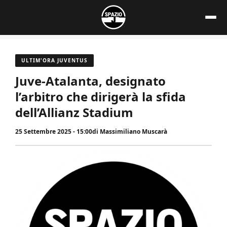
Vai
al
contenuto
ULTIM'ORA JUVENTUS
Juve-Atalanta, designato
l’arbitro che dirigerà la sfida
dell’Allianz Stadium
25 Settembre 2025 - 15:00
di
Massimiliano Muscarà