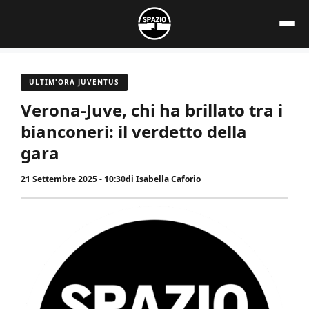
Vai
al
contenuto
ULTIM'ORA JUVENTUS
Verona-Juve, chi ha brillato tra i
bianconeri: il verdetto della
gara
21 Settembre 2025 - 10:30
di
Isabella Caforio