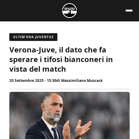
Vai
al
contenuto
ULTIM'ORA JUVENTUS
Verona-Juve, il dato che fa
sperare i tifosi bianconeri in
vista del match
20 Settembre 2025 - 15:30
di
Massimiliano Muscarà