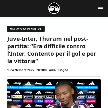
Vai
al
contenuto
ULTIM'ORA JUVENTUS
Juve-Inter, Thuram nel post-
partita: “Era difficile contro
l’Inter. Contento per il gol e per
la vittoria”
13 Settembre 2025 - 20:28
di
Laura Bisogno