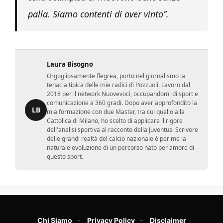
palla. Siamo contenti di aver vinto”.
Laura Bisogno
Orgogliosamente flegrea, porto nel giornalismo la
tenacia tipica delle mie radici di Pozzuoli. Lavoro dal
2018 per il network Nuovevoci, occupandomi di sport e
comunicazione a 360 gradi. Dopo aver approfondito la
LB
mia formazione con due Master, tra cui quello alla
Cattolica di Milano, ho scelto di applicare il rigore
dell'analisi sportiva al racconto della Juventus. Scrivere
delle grandi realtà del calcio nazionale è per me la
naturale evoluzione di un percorso nato per amore di
questo sport.
Chi Siamo
Privacy Policy
Disclaimer