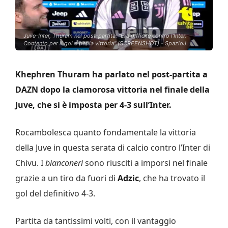
Juve-Inter, Thuram nel post-partita: "Era difficile contro l'Inter.
Contento per il gol e per la vittoria" (SCREENSHOT) - SpazioJ
Khephren Thuram ha parlato nel post-partita a
DAZN dopo la clamorosa vittoria nel finale della
Juve, che si è imposta per 4-3 sull’Inter.
Rocambolesca quanto fondamentale la vittoria
della Juve in questa serata di calcio contro l’Inter di
Chivu. I
bianconeri
sono riusciti a imporsi nel finale
grazie a un tiro da fuori di
Adzic
, che ha trovato il
gol del definitivo 4-3.
Partita da tantissimi volti, con il vantaggio