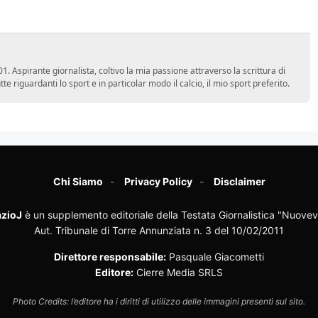
 Aspirante giornalista, coltivo la mia passione attraverso la scrittura di
e riguardanti lo sport e in particolar modo il calcio, il mio sport preferito.
Chi Siamo
Privacy Policy
Disclaimer
zioJ
è un supplemento editoriale della Testata Giornalistica "Nuovev
Aut. Tribunale di Torre Annunziata n. 3 del 10/02/2011
Direttore responsabile:
Pasquale Giacometti
Editore:
Cierre Media SRLS
Photo Credits: l’editore ha i diritti di utilizzo delle immagini presenti sul sito.