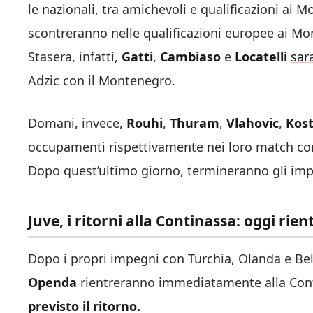
le nazionali, tra amichevoli e qualificazioni ai M
scontreranno nelle qualificazioni europee ai Mon
Stasera, infatti,
Gatti
,
Cambiaso
e
Locatelli
sar
Adzic con il Montenegro.
Domani, invece,
Rouhi
,
Thuram
,
Vlahovic
,
Kost
occupamenti rispettivamente nei loro match con 
Dopo quest’ultimo giorno, termineranno gli impeg
Juve, i ritorni alla Continassa: oggi ri
Dopo i propri impegni con Turchia, Olanda e Be
Openda
rientreranno immediatamente alla Conti
previsto il ritorno.