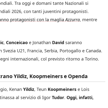
ondiali. Tra oggi e domani tante Nazionali si
diali 2026, con tanti juventini protagonisti.
anno protagonisti con la maglia
Azzurra
, mentre
ic
,
Conceicao
e Jonathan
David
saranno
Svezia U21, Francia, Serbia, Portogallo e Canada.
ni internazionali, col previsto ritorno a Torino.
entrano Yildiz, Koopmeiners e Openda
lgio, Kenan
Yildiz
, Teun
Koopmeiners
e Lois
nassa al servizio di Igor
Tudor
.
Oggi, infatti,