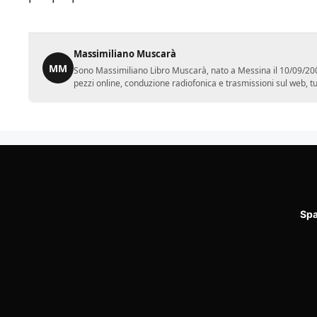
Massimiliano Muscarà
MM
Sono Massimiliano Libro Muscarà, nato a Messina il 10/09/2001.
pezzi online, conduzione radiofonica e trasmissioni sul web, tutt
Spa