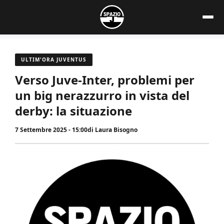
Vai
al
contenuto
ULTIM'ORA JUVENTUS
Verso Juve-Inter, problemi per
un big nerazzurro in vista del
derby: la situazione
7 Settembre 2025 - 15:00
di
Laura Bisogno