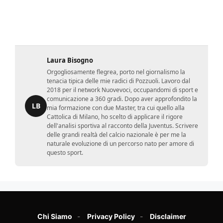
Laura Bisogno
Orgogliosamente flegrea, porto nel giornalismo la
tenacia tipica delle mie radici di Pozzuoli. Lavoro dal
2018 per il network Nuovevoci, occupandomi di sport e
comunicazione a 360 gradi. Dopo aver approfondito la
LB
mia formazione con due Master, tra cui quello alla
Cattolica di Milano, ho scelto di applicare il rigore
dell'analisi sportiva al racconto della Juventus. Scrivere
delle grandi realtà del calcio nazionale è per me la
naturale evoluzione di un percorso nato per amore di
questo sport.
Chi Siamo
Privacy Policy
Disclaimer