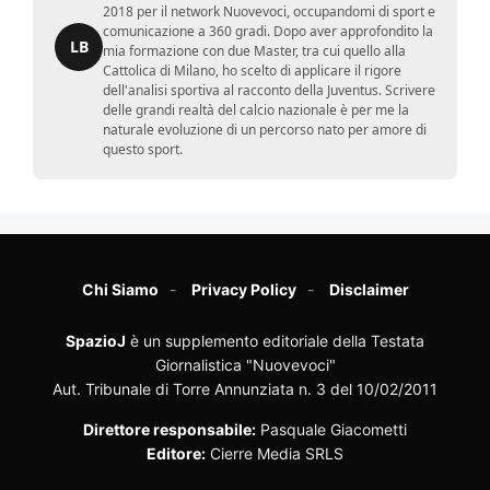
2018 per il network Nuovevoci, occupandomi di sport e
comunicazione a 360 gradi. Dopo aver approfondito la
LB
mia formazione con due Master, tra cui quello alla
Cattolica di Milano, ho scelto di applicare il rigore
dell'analisi sportiva al racconto della Juventus. Scrivere
delle grandi realtà del calcio nazionale è per me la
naturale evoluzione di un percorso nato per amore di
questo sport.
Chi Siamo
Privacy Policy
Disclaimer
SpazioJ
è un supplemento editoriale della Testata
Giornalistica "Nuovevoci"
Aut. Tribunale di Torre Annunziata n. 3 del 10/02/2011
Direttore responsabile:
Pasquale Giacometti
Editore:
Cierre Media SRLS