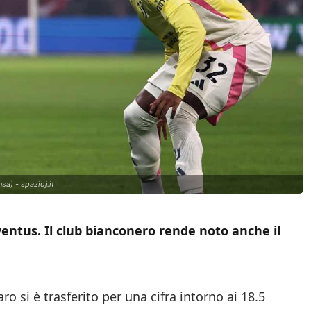
a) - spazioj.it
entus. Il club bianconero rende noto anche il
aro si è trasferito per una cifra intorno ai 18.5