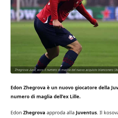
Zhegrova-Juve, ecco il numero di maglia del nuovo acquisto bianconero (Ans
Edon Zhegrova è un nuovo giocatore della Juv
numero di maglia dell’ex Lille.
Edon
Zhegrova
approda alla
Juventus
. Il kosov