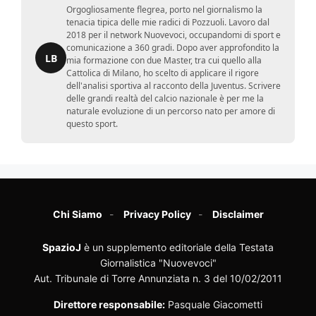
Orgogliosamente flegrea, porto nel giornalismo la
tenacia tipica delle mie radici di Pozzuoli. Lavoro dal
2018 per il network Nuovevoci, occupandomi di sport e
comunicazione a 360 gradi. Dopo aver approfondito la
LB
mia formazione con due Master, tra cui quello alla
Cattolica di Milano, ho scelto di applicare il rigore
dell'analisi sportiva al racconto della Juventus. Scrivere
delle grandi realtà del calcio nazionale è per me la
naturale evoluzione di un percorso nato per amore di
questo sport.
Chi Siamo
Privacy Policy
Disclaimer
SpazioJ
è un supplemento editoriale della Testata
Giornalistica "Nuovevoci"
Aut. Tribunale di Torre Annunziata n. 3 del 10/02/2011
Direttore responsabile:
Pasquale Giacometti