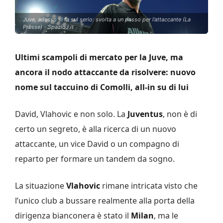
Juve, adesso si fa sul serio: svolta a un passo per l’attaccante (La
Presse) - SpazioJ.it
Ultimi scampoli di mercato per la Juve, ma
ancora il nodo attaccante da risolvere: nuovo
nome sul taccuino di Comolli, all-in su di lui
David, Vlahovic e non solo. La
Juventus
, non è di
certo un segreto, è alla ricerca di un nuovo
attaccante, un vice David o un compagno di
reparto per formare un tandem da sogno.
La situazione
Vlahovic
rimane intricata visto che
l’unico club a bussare realmente alla porta della
dirigenza bianconera è stato il
Milan
, ma le