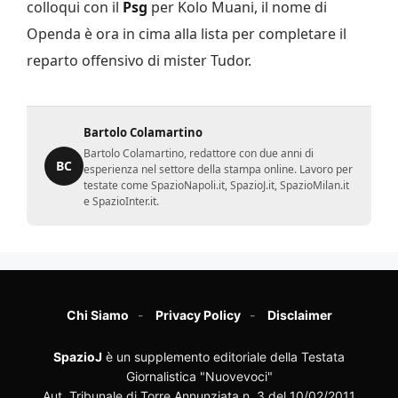
colloqui con il
Psg
per Kolo Muani, il nome di
Openda è ora in cima alla lista per completare il
reparto offensivo di mister Tudor.
Bartolo Colamartino
Bartolo Colamartino, redattore con due anni di
BC
esperienza nel settore della stampa online. Lavoro per
testate come SpazioNapoli.it, SpazioJ.it, SpazioMilan.it
e SpazioInter.it.
Chi Siamo
Privacy Policy
Disclaimer
SpazioJ
è un supplemento editoriale della Testata
Giornalistica "Nuovevoci"
Aut. Tribunale di Torre Annunziata n. 3 del 10/02/2011