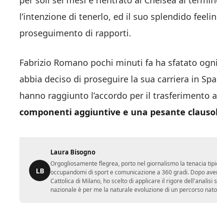
per soli sei mesi e rientrato al Chelsea al termin
l’intenzione di tenerlo, ed il suo splendido fee
proseguimento di rapporti.
Fabrizio Romano pochi minuti fa ha sfatato ogni
abbia deciso di proseguire la sua carriera in Sp
hanno raggiunto l’accordo per il trasferimento a 
componenti aggiuntive e una pesante clausola
Laura Bisogno
Orgogliosamente flegrea, porto nel giornalismo la tenacia tipi
LB
occupandomi di sport e comunicazione a 360 gradi. Dopo aver 
Cattolica di Milano, ho scelto di applicare il rigore dell'analisi
nazionale è per me la naturale evoluzione di un percorso nato