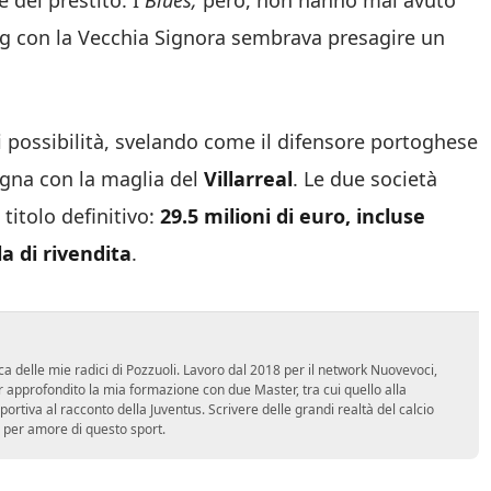
e del prestito. I
Blues,
però, non hanno mai avuto
ling con la Vecchia Signora sembrava presagire un
 possibilità, svelando come il difensore portoghese
agna con la maglia del
Villarreal
. Le due società
titolo definitivo:
29.5 milioni di euro, incluse
 di rivendita
.
ca delle mie radici di Pozzuoli. Lavoro dal 2018 per il network Nuovevoci,
approfondito la mia formazione con due Master, tra cui quello alla
 sportiva al racconto della Juventus. Scrivere delle grandi realtà del calcio
 per amore di questo sport.