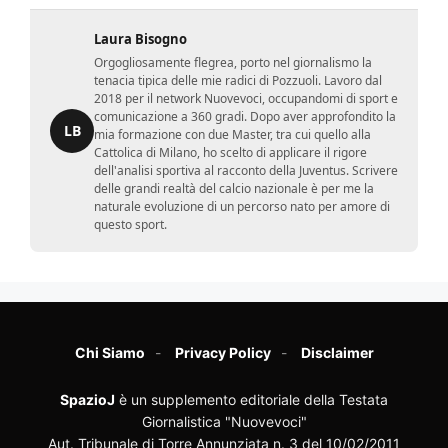
Laura Bisogno
Orgogliosamente flegrea, porto nel giornalismo la
tenacia tipica delle mie radici di Pozzuoli. Lavoro dal
2018 per il network Nuovevoci, occupandomi di sport e
comunicazione a 360 gradi. Dopo aver approfondito la
LB
mia formazione con due Master, tra cui quello alla
Cattolica di Milano, ho scelto di applicare il rigore
dell'analisi sportiva al racconto della Juventus. Scrivere
delle grandi realtà del calcio nazionale è per me la
naturale evoluzione di un percorso nato per amore di
questo sport.
Chi Siamo
Privacy Policy
Disclaimer
SpazioJ
è un supplemento editoriale della Testata
Giornalistica "Nuovevoci"
Aut. Tribunale di Torre Annunziata n. 3 del 10/02/2011