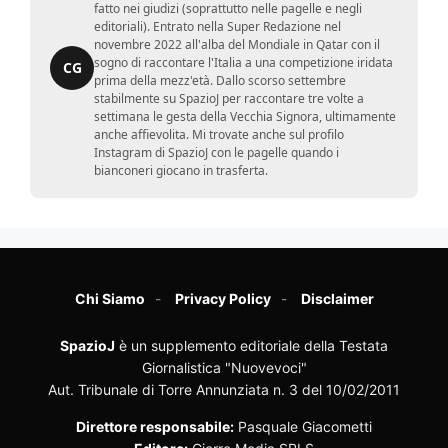
editoriali). Entrato nella Super Redazione nel
novembre 2022 all'alba del Mondiale in Qatar con il
sogno di raccontare l'Italia a una competizione iridata
CG
prima della mezz'età. Dallo scorso settembre
stabilmente su SpazioJ per raccontare tre volte a
settimana le gesta della Vecchia Signora, ultimamente
anche affievolita. Mi trovate anche sul profilo
Instagram di SpazioJ con le pagelle quando i
bianconeri giocano in trasferta.
Chi Siamo
Privacy Policy
Disclaimer
SpazioJ
è un supplemento editoriale della Testata
Giornalistica "Nuovevoci"
Aut. Tribunale di Torre Annunziata n. 3 del 10/02/2011
Direttore responsabile:
Pasquale Giacometti
Editore:
Cierre Media SRLS