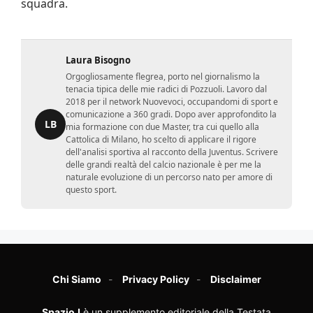
squadra.
Laura Bisogno
Orgogliosamente flegrea, porto nel giornalismo la
tenacia tipica delle mie radici di Pozzuoli. Lavoro dal
2018 per il network Nuovevoci, occupandomi di sport e
comunicazione a 360 gradi. Dopo aver approfondito la
LB
mia formazione con due Master, tra cui quello alla
Cattolica di Milano, ho scelto di applicare il rigore
dell'analisi sportiva al racconto della Juventus. Scrivere
delle grandi realtà del calcio nazionale è per me la
naturale evoluzione di un percorso nato per amore di
questo sport.
Chi Siamo
Privacy Policy
Disclaimer
SpazioJ
è un supplemento editoriale della Testata