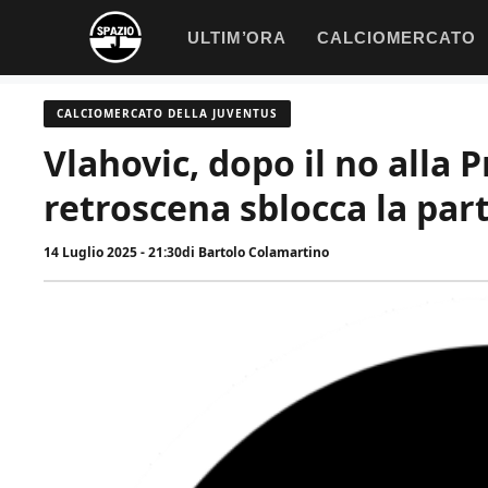
Vai
ULTIM’ORA
CALCIOMERCATO
al
contenuto
CALCIOMERCATO DELLA JUVENTUS
Vlahovic, dopo il no alla P
retroscena sblocca la par
14 Luglio 2025 - 21:30
di
Bartolo Colamartino