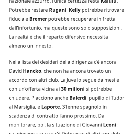
nazionale azzurro, l’unica certezza resta
Kalulu
.
Potrebbe restare
Rugani
,
Kelly
potrebbe ritrovare
fiducia e
Bremer
potrebbe recuperare in fretta
dall’infortunio, ma queste sono solo supposizioni.
La realtà è che il reparto difensivo necessita
almeno un innesto.
Nella lista dei desideri della dirigenza c’è ancora
David
Hancko
, che non ha ancora trovato un
accordo con altri club. La Juve lo segue da mesi e
con un’offerta vicina ai
30 milioni
si potrebbe
chiudere. Piacciono anche
Balerdi
, pupillo di Tudor
al
Marsiglia
, e
Laporte
, 31enne spagnolo in
scadenza di contratto l’anno prossimo. Da
monitorare, poi, la situazione di Giovanni
Leoni
:
sul giovane azzurro c’è l’interesse di altri top club