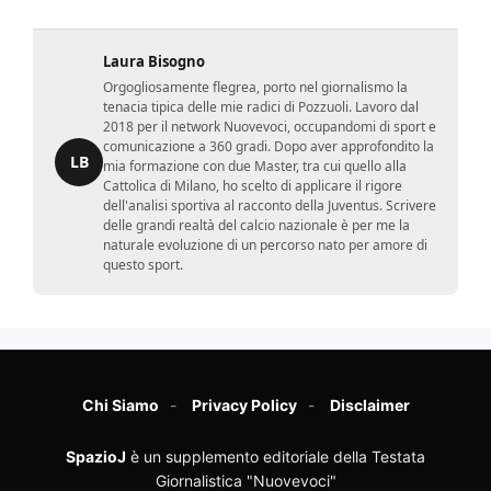
Laura Bisogno
Orgogliosamente flegrea, porto nel giornalismo la
tenacia tipica delle mie radici di Pozzuoli. Lavoro dal
2018 per il network Nuovevoci, occupandomi di sport e
comunicazione a 360 gradi. Dopo aver approfondito la
LB
mia formazione con due Master, tra cui quello alla
Cattolica di Milano, ho scelto di applicare il rigore
dell'analisi sportiva al racconto della Juventus. Scrivere
delle grandi realtà del calcio nazionale è per me la
naturale evoluzione di un percorso nato per amore di
questo sport.
Chi Siamo
Privacy Policy
Disclaimer
SpazioJ
è un supplemento editoriale della Testata
Giornalistica "Nuovevoci"