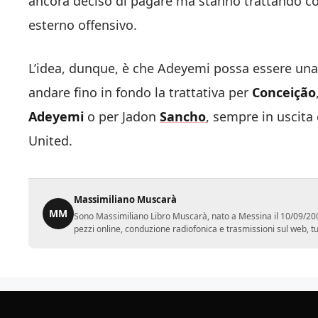
ancora deciso di pagare ma stanno trattando con 
esterno offensivo.
L’idea, dunque, è che Adeyemi possa essere una 
andare fino in fondo la trattativa per
Conceição
Adeyemi
o per Jadon
Sancho
, sempre in uscita
United.
Massimiliano Muscarà
MM
Sono Massimiliano Libro Muscarà, nato a Messina il 10/09/2001.
pezzi online, conduzione radiofonica e trasmissioni sul web, tutt