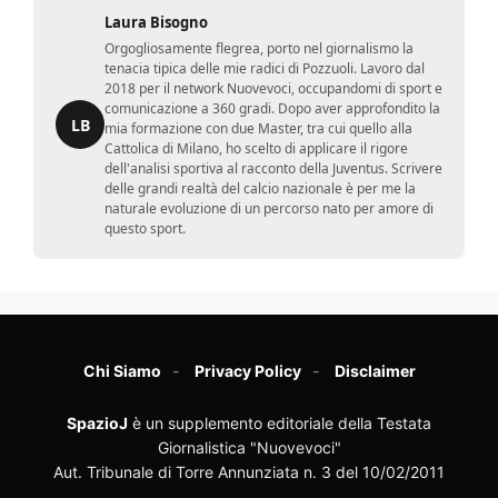
Laura Bisogno
Orgogliosamente flegrea, porto nel giornalismo la
tenacia tipica delle mie radici di Pozzuoli. Lavoro dal
2018 per il network Nuovevoci, occupandomi di sport e
comunicazione a 360 gradi. Dopo aver approfondito la
LB
mia formazione con due Master, tra cui quello alla
Cattolica di Milano, ho scelto di applicare il rigore
dell'analisi sportiva al racconto della Juventus. Scrivere
delle grandi realtà del calcio nazionale è per me la
naturale evoluzione di un percorso nato per amore di
questo sport.
Chi Siamo
Privacy Policy
Disclaimer
SpazioJ
è un supplemento editoriale della Testata
Giornalistica "Nuovevoci"
Aut. Tribunale di Torre Annunziata n. 3 del 10/02/2011