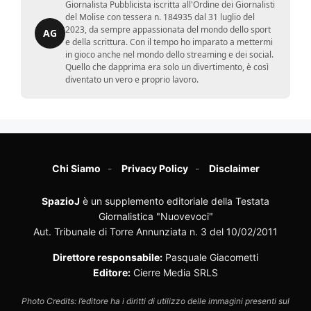
Giornalista Pubblicista iscritta all'Ordine dei Giornalisti
del Molise con tessera n. 184935 dal 31 luglio del
2023, da sempre appassionata del mondo dello sport
AG
e della scrittura. Con il tempo ho imparato a mettermi
in gioco anche nel mondo dello streaming e dei social.
Quello che dapprima era solo un divertimento, è così
diventato un vero e proprio lavoro.
Chi Siamo
Privacy Policy
Disclaimer
SpazioJ
è un supplemento editoriale della Testata
Giornalistica "Nuovevoci"
Aut. Tribunale di Torre Annunziata n. 3 del 10/02/2011
Direttore responsabile:
Pasquale Giacometti
Editore:
Cierre Media SRLS
Photo Credits: l’editore ha i diritti di utilizzo delle immagini presenti sul