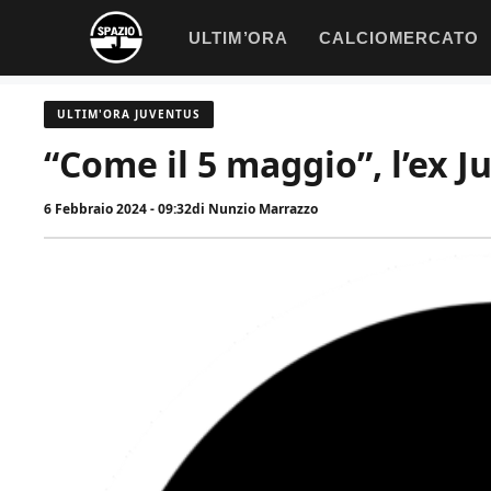
Vai
ULTIM’ORA
CALCIOMERCATO
al
contenuto
ULTIM'ORA JUVENTUS
“Come il 5 maggio”, l’ex J
6 Febbraio 2024 - 09:32
di
Nunzio Marrazzo