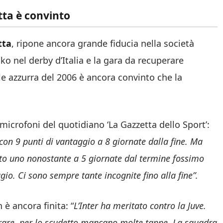
tta è convinto
tta
, ripone ancora grande fiducia nella società
 ko nel derby d’Italia e la gara da recuperare
le azzurra del 2006 è ancora convinto che la
microfoni del quotidiano ‘La Gazzetta dello Sport’:
con 9 punti di vantaggio a 8 giornate dalla fine. Ma
ato uno nonostante a 5 giornate dal termine fossimo
gio. Ci sono sempre tante incognite fino alla fine”.
è ancora finita: “
L’Inter ha meritato contro la Juve.
erare, per lo scudetto mancano molte tappe. La squadra