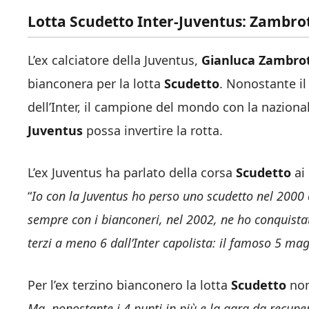
Lotta Scudetto Inter-Juventus: Zambro
L’ex calciatore della Juventus,
Gianluca Zambro
bianconera per la lotta
Scudetto
. Nonostante il
dell’Inter, il campione del mondo con la naziona
Juventus
possa invertire la rotta.
L’ex Juventus ha parlato della corsa
Scudetto
ai 
“
Io con la Juventus ho perso uno scudetto nel 2000 
sempre con i bianconeri, nel 2002, ne ho conquist
terzi a meno 6 dall’Inter capolista: il famoso 5 mag
Per l’ex terzino bianconero la lotta
Scudetto
non 
Ma, nonostante i 4 punti in più e la gara da recup