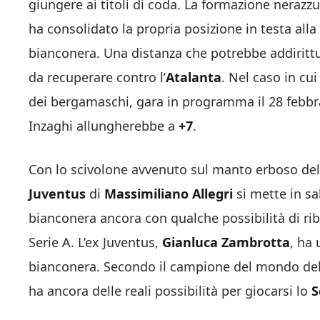
giungere ai titoli di coda. La formazione nerazz
ha consolidato la propria posizione in testa alla
bianconera. Una distanza che potrebbe addiritt
da recuperare contro l’
Atalanta
. Nel caso in cu
dei bergamaschi, gara in programma il 28 febbr
Inzaghi allungherebbe a
+7
.
Con lo scivolone avvenuto sul manto erboso dell
Juventus
di
Massimiliano Allegri
si mette in sa
bianconera ancora con qualche possibilità di ribalt
Serie A. L’ex Juventus,
Gianluca Zambrotta
, ha
bianconera. Secondo il campione del mondo dell
ha ancora delle reali possibilità per giocarsi lo
S