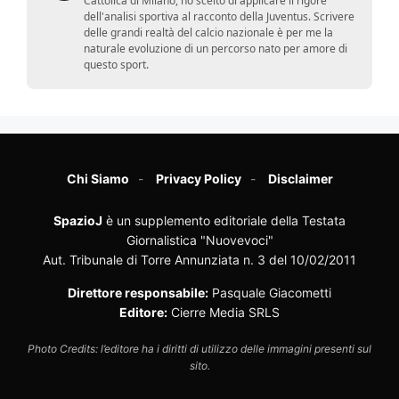
Cattolica di Milano, ho scelto di applicare il rigore
dell'analisi sportiva al racconto della Juventus. Scrivere
delle grandi realtà del calcio nazionale è per me la
naturale evoluzione di un percorso nato per amore di
questo sport.
Chi Siamo
Privacy Policy
Disclaimer
SpazioJ
è un supplemento editoriale della Testata
Giornalistica "Nuovevoci"
Aut. Tribunale di Torre Annunziata n. 3 del 10/02/2011
Direttore responsabile:
Pasquale Giacometti
Editore:
Cierre Media SRLS
Photo Credits: l’editore ha i diritti di utilizzo delle immagini presenti sul
sito.