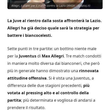
Allegri, il piano per il match contro la Lazio (ANSA - Spazioj.it)
La Juve al rientro dalla sosta affronterà la Lazio.
Allegri ha già deciso quale sarà la strategia per
battere i biancocelesti.
Sette punti in tre partite: un bottino niente male
per la
Juventus
di
Max Allegri
. Tre match condotti
in maniera molto diversa dai bianconeri, che però
più in generale hanno dimostrato una
rinnovata
attitudine offensiva
. Si è vista una Juventus, a
differenza delle due stagioni precedenti,
più
votata al pressing alto e al controllo della
partita
; più determinata e vogliosa di andarsi a
prendere il risultato.