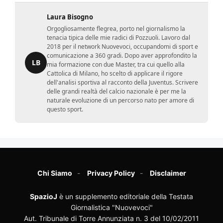
Laura Bisogno
Orgogliosamente flegrea, porto nel giornalismo la
tenacia tipica delle mie radici di Pozzuoli. Lavoro dal
2018 per il network Nuovevoci, occupandomi di sport e
comunicazione a 360 gradi. Dopo aver approfondito la
LB
mia formazione con due Master, tra cui quello alla
Cattolica di Milano, ho scelto di applicare il rigore
dell'analisi sportiva al racconto della Juventus. Scrivere
delle grandi realtà del calcio nazionale è per me la
naturale evoluzione di un percorso nato per amore di
questo sport.
Chi Siamo
Privacy Policy
Disclaimer
SpazioJ
è un supplemento editoriale della Testata
Giornalistica "Nuovevoci"
Aut. Tribunale di Torre Annunziata n. 3 del 10/02/2011