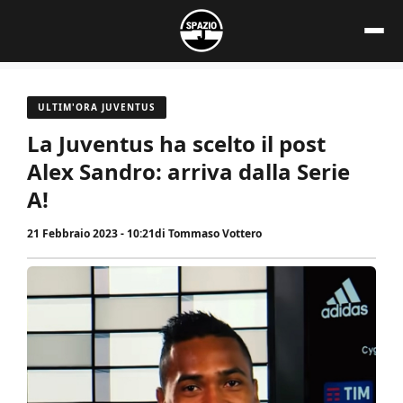
Vai
al
contenuto
ULTIM'ORA JUVENTUS
La Juventus ha scelto il post
Alex Sandro: arriva dalla Serie
A!
21 Febbraio 2023 - 10:21
di
Tommaso Vottero