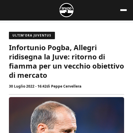
Vai
al
contenuto
ULTIM'ORA JUVENTUS
Infortunio Pogba, Allegri
ridisegna la Juve: ritorno di
fiamma per un vecchio obiettivo
di mercato
30 Luglio 2022 - 16:42
di
Peppe Cervellera