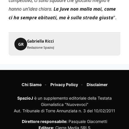
competitivo, ci sono squadre che giocano meglio e
hanno un’idea chiara.
La Juve non molla mai, come
ci ha sempre abituati, ma è sulla strada giusta
“.
Gabriella Ricci
GR
Redazione SpazioJ
Chi Siamo
Privacy Policy
Disclaimer
SpazioJ
è un supplemento editoriale della Testata
Giornalistica "Nuovevoci"
Aut. Tribunale di Torre Annunziata n. 3 del 10/02/2011
Direttore responsabile:
Pasquale Giacometti
Editore:
Cierre Media SRLS