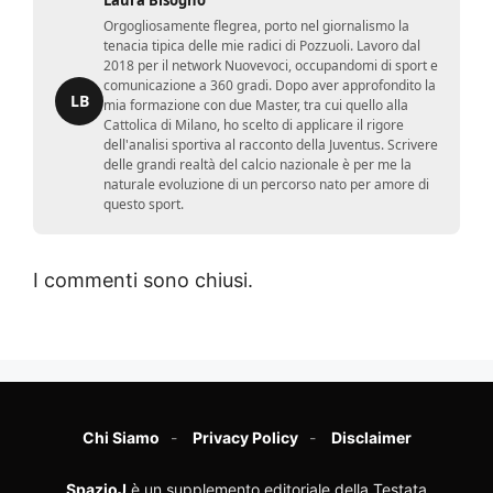
Orgogliosamente flegrea, porto nel giornalismo la
tenacia tipica delle mie radici di Pozzuoli. Lavoro dal
2018 per il network Nuovevoci, occupandomi di sport e
comunicazione a 360 gradi. Dopo aver approfondito la
LB
mia formazione con due Master, tra cui quello alla
Cattolica di Milano, ho scelto di applicare il rigore
dell'analisi sportiva al racconto della Juventus. Scrivere
delle grandi realtà del calcio nazionale è per me la
naturale evoluzione di un percorso nato per amore di
questo sport.
I commenti sono chiusi.
Chi Siamo
Privacy Policy
Disclaimer
SpazioJ
è un supplemento editoriale della Testata