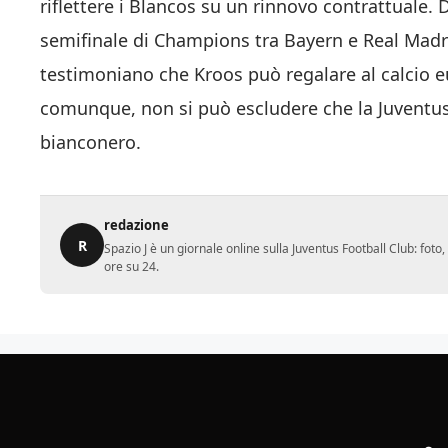
riflettere i Blancos su un rinnovo contrattuale. D’
semifinale di Champions tra Bayern e Real Madr
testimoniano che Kroos può regalare al calcio eu
comunque, non si può escludere che la Juventus 
bianconero.
redazione
R
Spazio J è un giornale online sulla Juventus Football Club: fot
ore su 24.